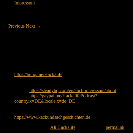
Impressum
Post navigation
←
Previous
Next
→
Übers Profi-Podcasten – mit den Kack
und Sachgeschichten
22.06.2026
Uns unterstützen:
https://bunq.me/Hackalife
[Auch Apple Pay möglich]
IBAN: DE83370190001010207052
Steady:
https://steadyhq.com/en/auch-interessant/about
Paypal:
https://paypal.me/HackalifePodcast?
country.x=DE&locale.x=de_DE
Die Gäste:
Fred und Tobi, Kack und Sachgeschichten
https://www.kackundsachgeschichten.de
This entry was posted by
Ali Hackalife
. Bookmark the
permalink
.