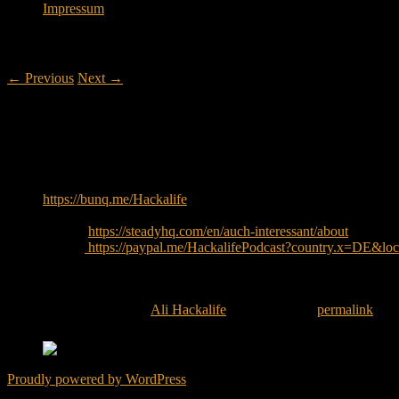
Impressum
Post navigation
←
Previous
Next
→
Mobile device management – mit Abdelka
04.06.2026
Uns unterstützen:
https://bunq.me/Hackalife
IBAN: DE83370190001010207052
Steady:
https://steadyhq.com/en/auch-interessant/about
Paypal:
https://paypal.me/HackalifePodcast?country.x=DE&lo
Der Gast:
Abdelkader
This entry was posted by
Ali Hackalife
. Bookmark the
permalink
.
Proudly powered by WordPress