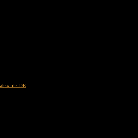
der
cale.x=de_DE