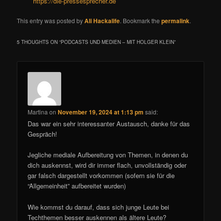
https://die-pressesprecher.de
This entry was posted by
Ali Hackalife
. Bookmark the
permalink
.
5 THOUGHTS ON “
PODCASTS UND MEDIEN – MIT HOLGER KLEIN
”
Martina
on
November 19, 2024 at 1:13 pm
said:
Das war ein sehr interessanter Austausch, danke für das
Gespräch!
Jegliche mediale Aufbereitung von Themen, in denen du
dich auskennst, wird dir immer flach, unvollständig oder
gar falsch dargestellt vorkommen (sofern sie für die
“Allgemeinheit” aufbereitet wurden)
Wie kommst du darauf, dass sich junge Leute bei
Techthemen besser auskennen als ältere Leute?