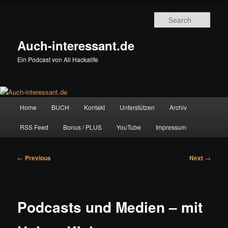
Skip
to
Sear
primary
content
Auch-interessant.de
Ein Podcast von Ali Hackalife
Main
Home
BUCH
Kontakt
Unterstützen
Archiv
menu
RSS Feed
Bonus / PLUS
YouTube
Impressum
Post
←
Previous
Next
→
navigation
Podcasts und Medien – mit