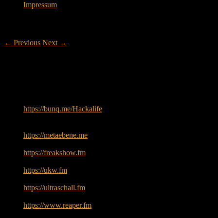
Impressum
Post navigation
←
Previous
Next
→
Podcasts – mit Tim Pritlove
09.09.2024
Uns unterstützen:
https://bunq.me/Hackalife
Der Gast:
Tim Pritlove
https://metaebene.me
Freakshow
https://freakshow.fm
UKW:
https://ukw.fm
Das Ultraschall Projekt
https://ultraschall.fm
Reaper
https://www.reaper.fm
Das preiswerte Mikro von Ali